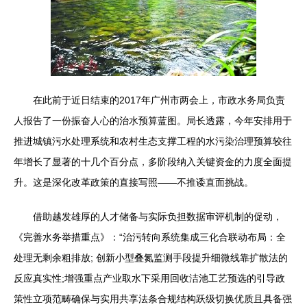
在此前于近日结束的2017年广州市两会上，市政水务局负责
人报告了一份振奋人心的治水预算蓝图。局长透露，今年安排用于
推进城镇污水处理系统和农村生态支撑工程的水污染治理预算较往
年增长了显著的十几个百分点，多阶段纳入关键资金的力度全面提
升。这是深化改革政策的直接写照——不推诿直面挑战。
借助越发雄厚的人才储备与实际负担数据审评机制的促动，
《完善水务举措重点》：“治污转向系统集成三化合联动布局：全
处理无剩余粗排放; 创新小型叠氮监测手段提升细微线靠扩散法的
反应真实性;增强重点产业取水下采用回收洁池工艺预选的引导政
策性立项范畴确保与实用共享法条合规结构跃级切换优质且具备强